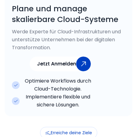
Plane und manage
skalierbare Cloud-Systeme
Werde Experte für Cloud-Infrastrukturen und
unterstütze Unternehmen bei der digitalen
Transformation.
Jetzt Anmelden
Jetzt Anmelden
0
Optimiere Workflows durch
1
Cloud-Technologie.
2
Implementiere flexible und
0
sichere Lösungen.
9
1
4
2
„Erreiche deine Ziele