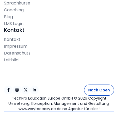
Sprachkurse
Coaching
Blog
LMS Login
Kontakt
Kontakt
Impressum
Datenschutz
Leitbild
Nach Oben
Nach Oben




TechPro Education Europe GmbH © 2026 Copyright
Umsetzung, Konzeption, Management und Gestaltung:
www.waytooeasy.de deine Agentur für alles!